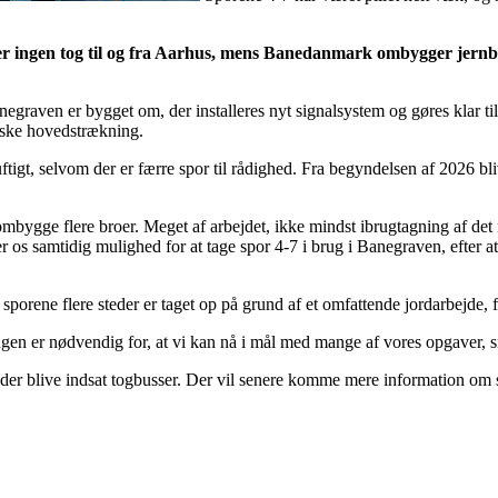
der ingen tog til og fra Aarhus, mens Banedanmark ombygger jernb
graven er bygget om, der installeres nyt signalsystem og gøres klar til
jyske hovedstrækning.
uftigt, selvom der er færre spor til rådighed. Fra begyndelsen af 2026 bl
bygge flere broer. Meget af arbejdet, ikke mindst ibrugtagning af det n
er os samtidig mulighed for at tage spor 4-7 i brug i Banegraven, efter at
 sporene flere steder er taget op på grund af et omfattende jordarbejde, 
ingen er nødvendig for, at vi kan nå i mål med mange af vores opgaver,
 der blive indsat togbusser. Der vil senere komme mere information om