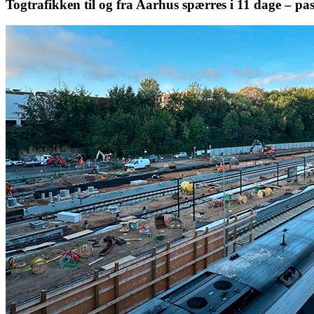
Togtrafikken til og fra Aarhus spærres i 11 dage – p