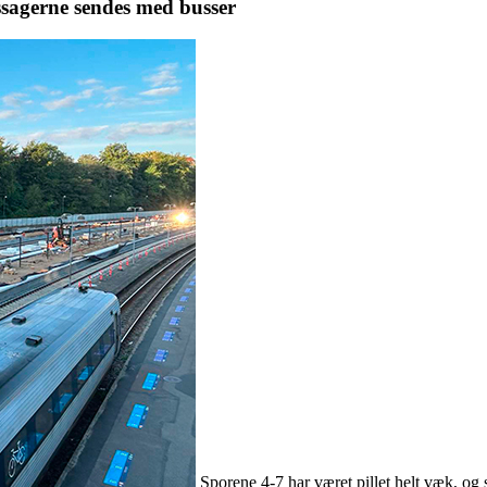
assagerne sendes med busser
Sporene 4-7 har været pillet helt væk, og s