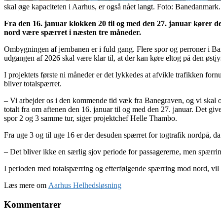
skal øge kapaciteten i Aarhus, er også nået langt. Foto: Banedanmark.
Fra den 16. januar klokken 20 til og med den 27. januar kører 
nord være spærret i næsten tre måneder.
Ombygningen af jernbanen er i fuld gang. Flere spor og perroner i Bane
udgangen af 2026 skal være klar til, at der kan køre eltog på den øst
I projektets første ni måneder er det lykkedes at afvikle trafikken forn
bliver totalspærret.
– Vi arbejder os i den kommende tid væk fra Banegraven, og vi skal om
totalt fra om aftenen den 16. januar til og med den 27. januar. Det giv
spor 2 og 3 samme tur, siger projektchef Helle Thambo.
Fra uge 3 og til uge 16 er der desuden spærret for togtrafik nordpå, da
– Det bliver ikke en særlig sjov periode for passagererne, men spærr
I perioden med totalspærring og efterfølgende spærring mod nord, vil
Læs mere om
Aarhus Helhedsløsning
Kommentarer