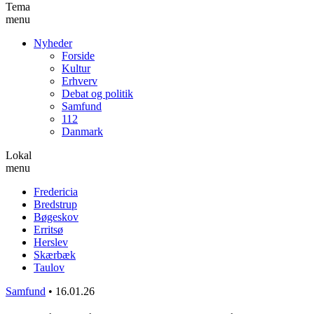
Tema
menu
Nyheder
Forside
Kultur
Erhverv
Debat og politik
Samfund
112
Danmark
Lokal
menu
Fredericia
Bredstrup
Bøgeskov
Erritsø
Herslev
Skærbæk
Taulov
Samfund
•
16.01.26