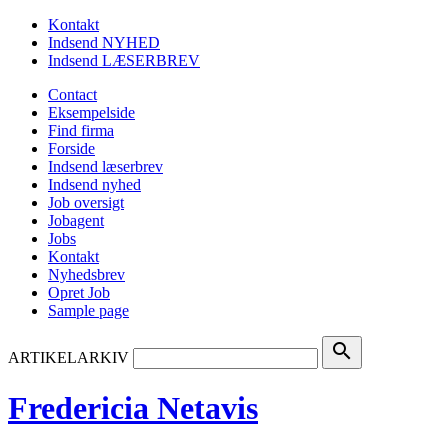
Kontakt
Indsend NYHED
Indsend LÆSERBREV
Contact
Eksempelside
Find firma
Forside
Indsend læserbrev
Indsend nyhed
Job oversigt
Jobagent
Jobs
Kontakt
Nyhedsbrev
Opret Job
Sample page
search
ARTIKELARKIV
Fredericia Netavis