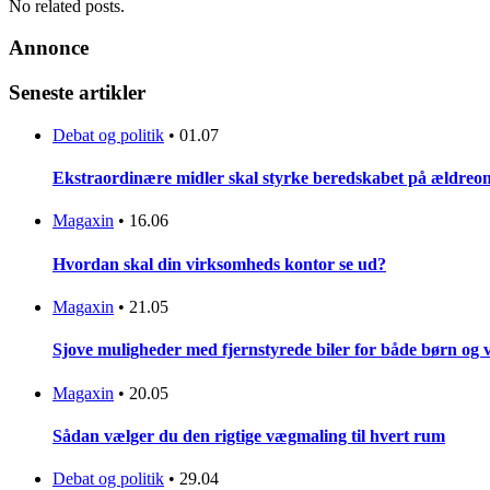
No related posts.
Annonce
Seneste artikler
Debat og politik
•
01.07
Ekstraordinære midler skal styrke beredskabet på ældreo
Magaxin
•
16.06
Hvordan skal din virksomheds kontor se ud?
Magaxin
•
21.05
Sjove muligheder med fjernstyrede biler for både børn og 
Magaxin
•
20.05
Sådan vælger du den rigtige vægmaling til hvert rum
Debat og politik
•
29.04