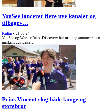
YouSee lancerer flere nye kanaler og
tilbagev…
Kultur
•
21.05.24
YouSee og Warner Bros. Discovery har mandag annonceret en
markant udvidelse…
Prins Vincent slog både konge og
storebror