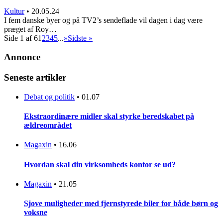
Kultur
•
20.05.24
I fem danske byer og på TV2’s sendeflade vil dagen i dag være
præget af Roy…
Side 1 af 6
1
2
3
4
5
...
»
Sidste »
Annonce
Seneste artikler
Debat og politik
•
01.07
Ekstraordinære midler skal styrke beredskabet på
ældreområdet
Magaxin
•
16.06
Hvordan skal din virksomheds kontor se ud?
Magaxin
•
21.05
Sjove muligheder med fjernstyrede biler for både børn og
voksne