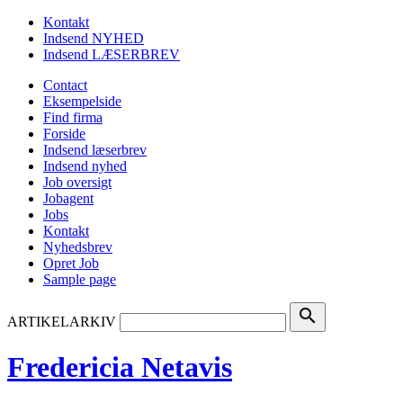
Kontakt
Indsend NYHED
Indsend LÆSERBREV
Contact
Eksempelside
Find firma
Forside
Indsend læserbrev
Indsend nyhed
Job oversigt
Jobagent
Jobs
Kontakt
Nyhedsbrev
Opret Job
Sample page
search
ARTIKELARKIV
Fredericia Netavis