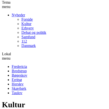
Tema
menu
Nyheder
Forside
Kultur
Erhverv
Debat og politik
Samfund
112
Danmark
Lokal
menu
Fredericia
Bredstrup
Bøgeskov
Erritsø
Herslev
Skærbæk
Taulov
Kultur