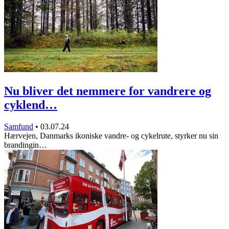
Nu bliver det nemmere for vandrere og
cyklend…
Samfund
•
03.07.24
Hærvejen, Danmarks ikoniske vandre- og cykelrute, styrker nu sin
brandingin…