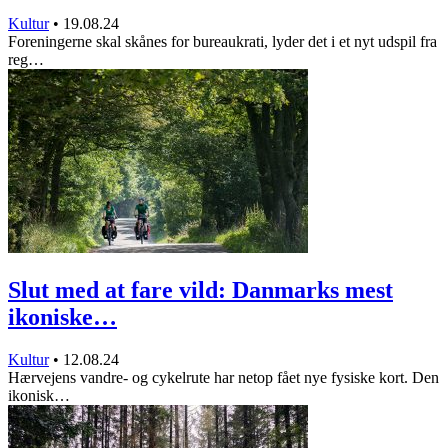
Kultur
•
19.08.24
Foreningerne skal skånes for bureaukrati, lyder det i et nyt udspil fra
reg…
Slut med at fare vild: Danmarks mest
ikoniske…
Kultur
•
12.08.24
Hærvejens vandre- og cykelrute har netop fået nye fysiske kort. Den
ikonisk…