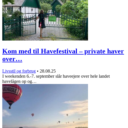
Kom med til Havefestival – private haver
over…
Livsstil og forbrug
•
28.08.25
I weekenden 6.-7. september slår haveejere over hele landet
havelågen op og…