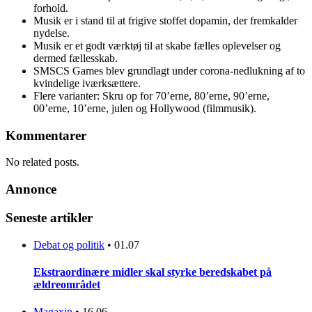
forhold.
Musik er i stand til at frigive stoffet dopamin, der fremkalder
nydelse.
Musik er et godt værktøj til at skabe fælles oplevelser og
dermed fællesskab.
SMSCS Games blev grundlagt under corona-nedlukning af to
kvindelige iværksættere.
Flere varianter: Skru op for 70’erne, 80’erne, 90’erne,
00’erne, 10’erne, julen og Hollywood (filmmusik).
Kommentarer
No related posts.
Annonce
Seneste artikler
Debat og politik
•
01.07
Ekstraordinære midler skal styrke beredskabet på
ældreområdet
Magaxin
•
16.06