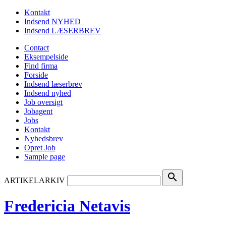
Kontakt
Indsend NYHED
Indsend LÆSERBREV
Contact
Eksempelside
Find firma
Forside
Indsend læserbrev
Indsend nyhed
Job oversigt
Jobagent
Jobs
Kontakt
Nyhedsbrev
Opret Job
Sample page
search
ARTIKELARKIV
Fredericia Netavis