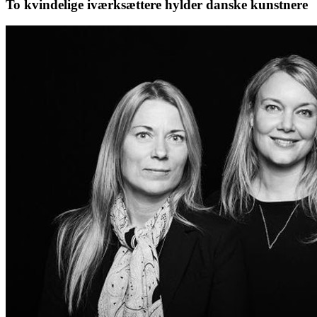
To kvindelige iværksættere hylder danske kunstnere