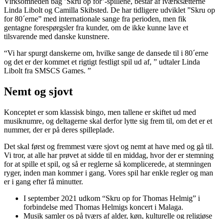
Virksomheden bag ’Skru op for’-spillene, består af iværksætterne
Linda Libolt og Camilla Skibsted. De har tidligere udviklet ”Skru op
for 80´erne” med internationale sange fra perioden, men fik
gentagne forespørgsler fra kunder, om de ikke kunne lave et
tilsvarende med danske kunstnere.
“Vi har spurgt danskerne om, hvilke sange de dansede til i 80´erne
og det er der kommet et rigtigt festligt spil ud af, ” udtaler Linda
Libolt fra SMSCS Games. ”
Nemt og sjovt
Konceptet er som klassisk bingo, men tallene er skiftet ud med
musiknumre, og deltagerne skal derfor lytte sig frem til, om det er et
nummer, der er på deres spilleplade.
Det skal først og fremmest være sjovt og nemt at have med og gå til.
Vi tror, at alle har prøvet at sidde til en middag, hvor der er stemning
for at spille et spil, og så er reglerne så komplicerede, at stemningen
ryger, inden man kommer i gang. Vores spil har enkle regler og man
er i gang efter få minutter.
I september 2021 udkom “Skru op for Thomas Helmig” i
forbindelse med Thomas Helmigs koncert i Malaga.
Musik samler os på tværs af alder, køn, kulturelle og religiøse