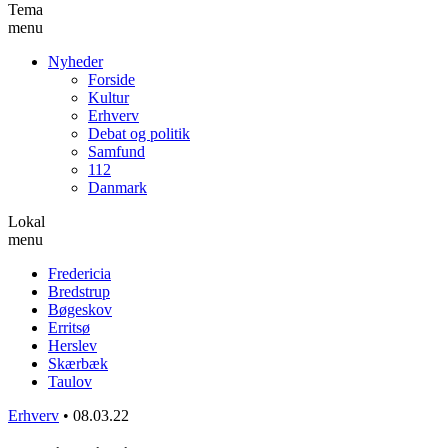
Tema
menu
Nyheder
Forside
Kultur
Erhverv
Debat og politik
Samfund
112
Danmark
Lokal
menu
Fredericia
Bredstrup
Bøgeskov
Erritsø
Herslev
Skærbæk
Taulov
Erhverv
•
08.03.22