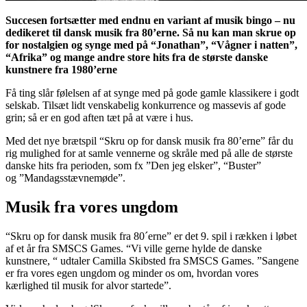
Succesen fortsætter med endnu en variant af musik bingo – nu
dedikeret til dansk musik fra 80’erne. Så nu kan man skrue op
for nostalgien og synge med på “Jonathan”, “Vågner i natten”,
“Afrika” og mange andre store hits fra de største danske
kunstnere fra 1980’erne
Få ting slår følelsen af at synge med på gode gamle klassikere i godt
selskab. Tilsæt lidt venskabelig konkurrence og massevis af gode
grin; så er en god aften tæt på at være i hus.
Med det nye brætspil “Skru op for dansk musik fra 80’erne” får du
rig mulighed for at samle vennerne og skråle med på alle de største
danske hits fra perioden, som fx ”Den jeg elsker”, “Buster”
og ”Mandagsstævnemøde”.
Musik fra vores ungdom
“Skru op for dansk musik fra 80´erne” er det 9. spil i rækken i løbet
af et år fra SMSCS Games. “Vi ville gerne hylde de danske
kunstnere, “ udtaler Camilla Skibsted fra SMSCS Games. ”Sangene
er fra vores egen ungdom og minder os om, hvordan vores
kærlighed til musik for alvor startede”.