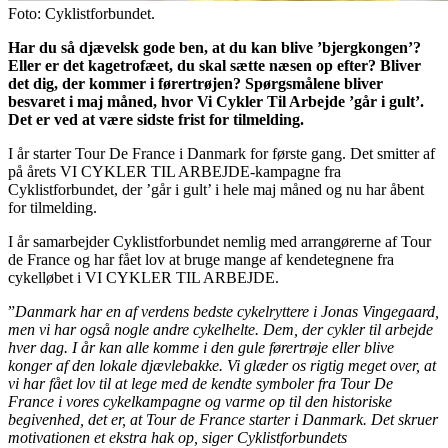
Foto: Cyklistforbundet.
Har du så djævelsk gode ben, at du kan blive ’bjergkongen’?
Eller er det kagetrofæet, du skal sætte næsen op efter? Bliver
det dig, der kommer i førertrøjen? Spørgsmålene bliver
besvaret i maj måned, hvor Vi Cykler Til Arbejde ’går i gult’.
Det er ved at være sidste frist for tilmelding.
I år starter Tour De France i Danmark for første gang. Det smitter af
på årets VI CYKLER TIL ARBEJDE-kampagne fra
Cyklistforbundet, der ’går i gult’ i hele maj måned og nu har åbent
for tilmelding.
I år samarbejder Cyklistforbundet nemlig med arrangørerne af Tour
de France og har fået lov at bruge mange af kendetegnene fra
cykelløbet i VI CYKLER TIL ARBEJDE.
”
Danmark har en af verdens bedste cykelryttere i Jonas Vingegaard,
men vi har også nogle andre cykelhelte. Dem, der cykler til arbejde
hver dag. I år kan alle komme i den gule førertrøje eller blive
konger af den lokale djævlebakke. Vi glæder os rigtig meget over, at
vi har fået lov til at lege med de kendte symboler fra Tour De
France i vores cykelkampagne og varme op til den historiske
begivenhed, det er, at Tour de France starter i Danmark. Det skruer
motivationen et ekstra hak op, siger Cyklistforbundets