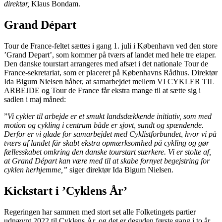
direktør,
Klaus Bondam.
Grand Départ
Tour de France-feltet sættes i gang 1. juli i København ved den store
’Grand Depart’, som kommer på tværs af landet med hele tre etaper.
Den danske tourstart arrangeres med afsæt i det nationale Tour de
France-sekretariat, som er placeret på Københavns Rådhus. Direktør
Ida Bigum Nielsen håber, at samarbejdet mellem VI CYKLER TIL
ARBEJDE og Tour de France får ekstra mange til at sætte sig i
sadlen i maj måned:
”
Vi cykler til arbejde er et smukt landsdækkende initiativ, som med
motion og cykling i centrum både er sjovt, sundt og spændende.
Derfor er vi glade for samarbejdet med Cyklistforbundet, hvor vi på
tværs af landet får skabt ekstra opmærksomhed på cykling og gør
fællesskabet omkring den danske tourstart stærkere. Vi er stolte af,
at Grand Départ kan være med til at skabe fornyet begejstring for
cyklen herhjemme,”
siger direktør Ida Bigum Nielsen.
Kickstart i ’Cyklens År’
Regeringen har sammen med stort set alle Folketingets partier
udnævnt 2022 til Cyklens År, og det er desuden første gang i to år,