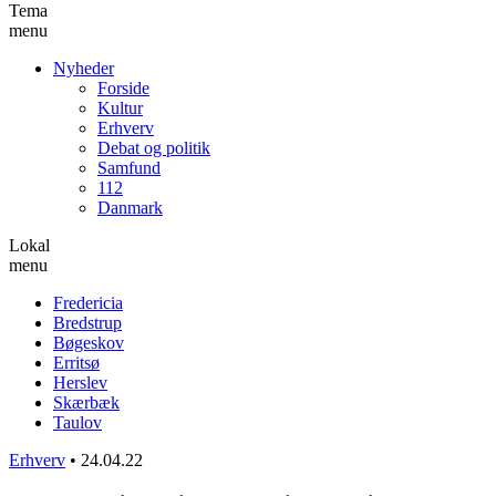
Tema
menu
Nyheder
Forside
Kultur
Erhverv
Debat og politik
Samfund
112
Danmark
Lokal
menu
Fredericia
Bredstrup
Bøgeskov
Erritsø
Herslev
Skærbæk
Taulov
Erhverv
•
24.04.22