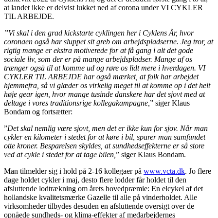
at landet ikke er delvist lukket ned af corona under VI CYKLER
TIL ARBEJDE.
”Vi skal i den grad kickstarte cyklingen her i Cyklens År, hvor
coronaen også har sluppet sit greb om arbejdspladserne. Jeg tror, at
rigtig mange er ekstra motiverede for at få gang i alt det gode
sociale liv, som der er på mange arbejdspladser. Mange af os
trænger også til at komme ud og røre os lidt mere i hverdagen. VI
CYKLER TIL ARBEJDE har også mærket, at folk har arbejdet
hjemmefra, så vi glæder os virkelig meget til at komme op i det helt
høje gear igen, hvor mange tusinde danskere har det sjovt med at
deltage i vores traditionsrige kollegakampagne,
” siger Klaus
Bondam og fortsætter:
”
Det skal nemlig være sjovt, men det er ikke kun for sjov. Når man
cykler en kilometer i stedet for at køre i bil, sparer man samfundet
otte kroner. Besparelsen skyldes, at sundhedseffekterne er så store
ved at cykle i stedet for at tage bilen,
” siger Klaus Bondam.
Man tilmelder sig i hold på 2-16 kollegaer på
www.vcta.dk
. Jo flere
dage holdet cykler i maj, desto flere lodder får holdet til den
afsluttende lodtrækning om årets hovedpræmie: En elcykel af det
hollandske kvalitetsmærke Gazelle til alle på vinderholdet. Alle
virksomheder tilbydes desuden en afsluttende oversigt over de
opnåede sundheds- og klima-effekter af medarbejdernes