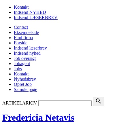
Kontakt
Indsend NYHED
Indsend LÆSERBREV
Contact
Eksempelside
Find firma
Forside
Indsend læserbrev
Indsend nyhed
Job oversigt
Jobagent
Jobs
Kontakt
Nyhedsbrev
Opret Job
Sample page
search
ARTIKELARKIV
Fredericia Netavis