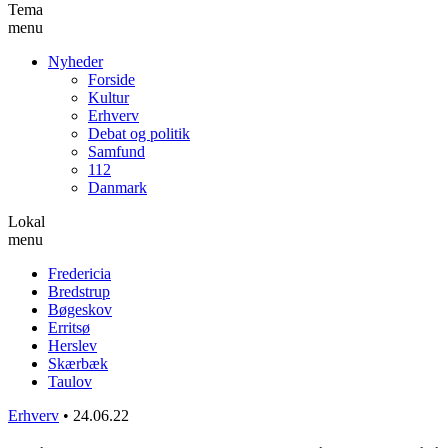
Tema
menu
Nyheder
Forside
Kultur
Erhverv
Debat og politik
Samfund
112
Danmark
Lokal
menu
Fredericia
Bredstrup
Bøgeskov
Erritsø
Herslev
Skærbæk
Taulov
Erhverv
•
24.06.22