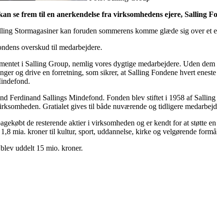
an se frem til en anerkendelse fra virksomhedens ejere, Salling F
alling Stormagasiner kan foruden sommerens komme glæde sig over et ek
fondens overskud til medarbejdere.
ndamentet i Salling Group, nemlig vores dygtige medarbejdere. Uden dem 
ger og drive en forretning, som sikrer, at Salling Fondene hvert eneste 
Mindefond.
bmand Ferdinand Sallings Mindefond. Fonden blev stiftet i 1958 af Sall
virksomheden. Gratialet gives til både nuværende og tidligere medarbejde
agekøbt de resterende aktier i virksomheden og er kendt for at støtte en 
8 mia. kroner til kultur, sport, uddannelse, kirke og velgørende formå
 blev uddelt 15 mio. kroner.