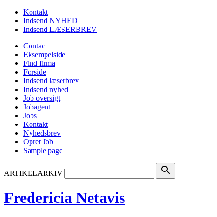
Kontakt
Indsend NYHED
Indsend LÆSERBREV
Contact
Eksempelside
Find firma
Forside
Indsend læserbrev
Indsend nyhed
Job oversigt
Jobagent
Jobs
Kontakt
Nyhedsbrev
Opret Job
Sample page
search
ARTIKELARKIV
Fredericia Netavis