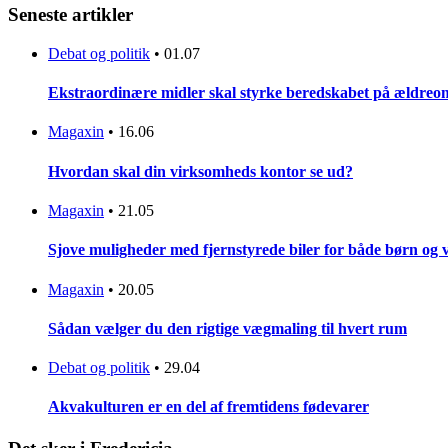
Seneste artikler
Debat og politik
•
01.07
Ekstraordinære midler skal styrke beredskabet på ældreo
Magaxin
•
16.06
Hvordan skal din virksomheds kontor se ud?
Magaxin
•
21.05
Sjove muligheder med fjernstyrede biler for både børn og 
Magaxin
•
20.05
Sådan vælger du den rigtige vægmaling til hvert rum
Debat og politik
•
29.04
Akvakulturen er en del af fremtidens fødevarer