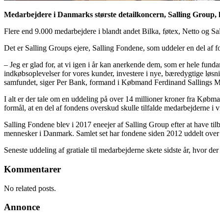
Medarbejdere i Danmarks største detailkoncern, Salling Group, k
Flere end 9.000 medarbejdere i blandt andet Bilka, føtex, Netto og S
Det er Salling Groups ejere, Salling Fondene, som uddeler en del af 
– Jeg er glad for, at vi igen i år kan anerkende dem, som er hele fu
indkøbsoplevelser for vores kunder, investere i nye, bæredygtige løsnin
samfundet, siger Per Bank, formand i Købmand Ferdinand Sallings 
I alt er der tale om en uddeling på over 14 millioner kroner fra Kø
formål, at en del af fondens overskud skulle tilfalde medarbejderne i 
Salling Fondene blev i 2017 eneejer af Salling Group efter at have tilb
mennesker i Danmark. Samlet set har fondene siden 2012 uddelt over 1,
Seneste uddeling af gratiale til medarbejderne skete sidste år, hvor der
Kommentarer
No related posts.
Annonce