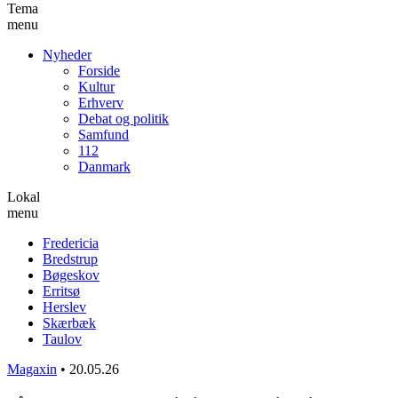
Tema
menu
Nyheder
Forside
Kultur
Erhverv
Debat og politik
Samfund
112
Danmark
Lokal
menu
Fredericia
Bredstrup
Bøgeskov
Erritsø
Herslev
Skærbæk
Taulov
Magaxin
•
20.05.26