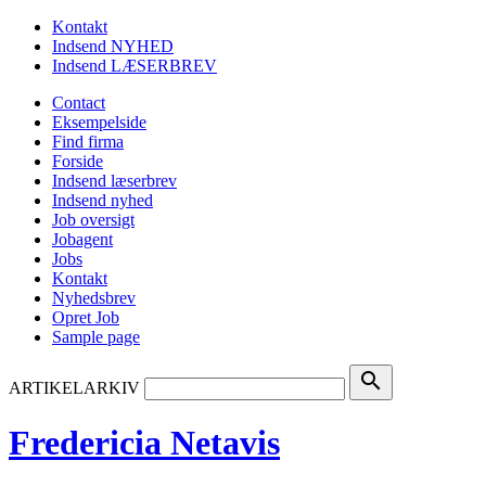
Kontakt
Indsend NYHED
Indsend LÆSERBREV
Contact
Eksempelside
Find firma
Forside
Indsend læserbrev
Indsend nyhed
Job oversigt
Jobagent
Jobs
Kontakt
Nyhedsbrev
Opret Job
Sample page
search
ARTIKELARKIV
Fredericia Netavis