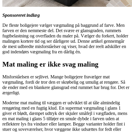
Sponsoreret indlæg
De fleste boligejere vælger vægmaling på baggrund af farve. Men
farven er den nemmeste del. Det svære er glansgraden, rummets
fugtbelastning og overfladen du maler på. Vælger du forkert, holder
malingen kortere tid og ser dårligere ud. Denne artikel gennemgår
de mest udbredte misforståelser og viser, hvad der reelt adskiller en
god indendørs vægmaling fra en dårlig én.
Mat maling er ikke svag maling
Misforståelsen er sejlivet. Mange boligejere fravælger mat
vægmaling, fordi de tror den er skrøbelig og umulig at rengøre. Så
de ender med en blankere glansgrad end rummet har brug for. Det er
ærgerligt.
Moderne mat maling til væggen er udviklet til at tåle almindelig
rengøring med en fugtig klud. En supermat vægmaling i glans 1
giver et blødt, dæmpet udtryk der skjuler småfejl i vægfladen, mens
en mat maling i glans 5 tilføjer en smule dybde i farven uden at
reflektere lys fra vinduer eller lamper. Begge varianter holder fint i
stuer og soveværelser, hvor væggene ikke udsættes for fedt eller