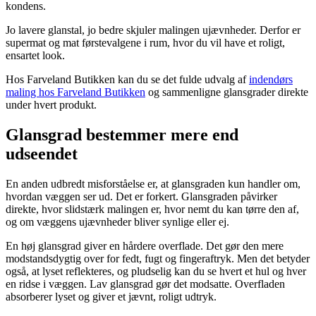
kondens.
Jo lavere glanstal, jo bedre skjuler malingen ujævnheder. Derfor er
supermat og mat førstevalgene i rum, hvor du vil have et roligt,
ensartet look.
Hos Farveland Butikken kan du se det fulde udvalg af
indendørs
maling hos Farveland Butikken
og sammenligne glansgrader direkte
under hvert produkt.
Glansgrad bestemmer mere end
udseendet
En anden udbredt misforståelse er, at glansgraden kun handler om,
hvordan væggen ser ud. Det er forkert. Glansgraden påvirker
direkte, hvor slidstærk malingen er, hvor nemt du kan tørre den af,
og om væggens ujævnheder bliver synlige eller ej.
En høj glansgrad giver en hårdere overflade. Det gør den mere
modstandsdygtig over for fedt, fugt og fingeraftryk. Men det betyder
også, at lyset reflekteres, og pludselig kan du se hvert et hul og hver
en ridse i væggen. Lav glansgrad gør det modsatte. Overfladen
absorberer lyset og giver et jævnt, roligt udtryk.