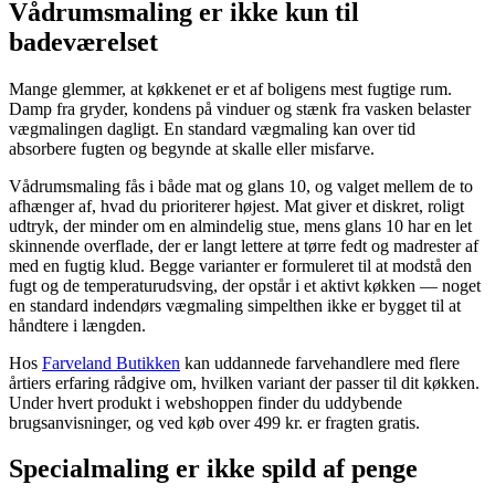
Vådrumsmaling er ikke kun til
badeværelset
Mange glemmer, at køkkenet er et af boligens mest fugtige rum.
Damp fra gryder, kondens på vinduer og stænk fra vasken belaster
vægmalingen dagligt. En standard vægmaling kan over tid
absorbere fugten og begynde at skalle eller misfarve.
Vådrumsmaling fås i både mat og glans 10, og valget mellem de to
afhænger af, hvad du prioriterer højest. Mat giver et diskret, roligt
udtryk, der minder om en almindelig stue, mens glans 10 har en let
skinnende overflade, der er langt lettere at tørre fedt og madrester af
med en fugtig klud. Begge varianter er formuleret til at modstå den
fugt og de temperaturudsving, der opstår i et aktivt køkken — noget
en standard indendørs vægmaling simpelthen ikke er bygget til at
håndtere i længden.
Hos
Farveland Butikken
kan uddannede farvehandlere med flere
årtiers erfaring rådgive om, hvilken variant der passer til dit køkken.
Under hvert produkt i webshoppen finder du uddybende
brugsanvisninger, og ved køb over 499 kr. er fragten gratis.
Specialmaling er ikke spild af penge