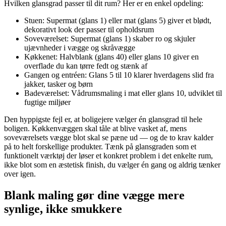
Hvilken glansgrad passer til dit rum? Her er en enkel opdeling:
Stuen: Supermat (glans 1) eller mat (glans 5) giver et blødt,
dekorativt look der passer til opholdsrum
Soveværelset: Supermat (glans 1) skaber ro og skjuler
ujævnheder i vægge og skråvægge
Køkkenet: Halvblank (glans 40) eller glans 10 giver en
overflade du kan tørre fedt og stænk af
Gangen og entréen: Glans 5 til 10 klarer hverdagens slid fra
jakker, tasker og børn
Badeværelset: Vådrumsmaling i mat eller glans 10, udviklet til
fugtige miljøer
Den hyppigste fejl er, at boligejere vælger én glansgrad til hele
boligen. Køkkenvæggen skal tåle at blive vasket af, mens
soveværelsets vægge blot skal se pæne ud — og de to krav kalder
på to helt forskellige produkter. Tænk på glansgraden som et
funktionelt værktøj der løser et konkret problem i det enkelte rum,
ikke blot som en æstetisk finish, du vælger én gang og aldrig tænker
over igen.
Blank maling gør dine vægge mere
synlige, ikke smukkere