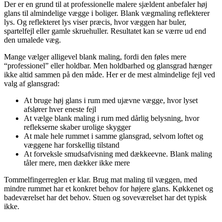
Der er en grund til at professionelle malere sjældent anbefaler høj
glans til almindelige vægge i boliger. Blank vægmaling reflekterer
lys. Og reflekteret lys viser præcis, hvor væggen har buler,
spartelfejl eller gamle skruehuller. Resultatet kan se værre ud end
den umalede væg.
Mange vælger alligevel blank maling, fordi den føles mere
“professionel” eller holdbar. Men holdbarhed og glansgrad hænger
ikke altid sammen på den måde. Her er de mest almindelige fejl ved
valg af glansgrad:
At bruge høj glans i rum med ujævne vægge, hvor lyset
afslører hver eneste fejl
At vælge blank maling i rum med dårlig belysning, hvor
reflekserne skaber urolige skygger
At male hele rummet i samme glansgrad, selvom loftet og
væggene har forskellig tilstand
At forveksle smudsafvisning med dækkeevne. Blank maling
tåler mere, men dækker ikke mere
Tommelfingerreglen er klar. Brug mat maling til væggen, med
mindre rummet har et konkret behov for højere glans. Køkkenet og
badeværelset har det behov. Stuen og soveværelset har det typisk
ikke.