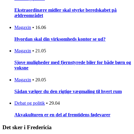
Ekstraordinære midler skal styrke beredskabet på
ældreområdet
Magaxin
•
16.06
Hvordan skal din virksomheds kontor se ud?
Magaxin
•
21.05
Sjove muligheder med fjernstyrede biler for både børn og
voksne
Magaxin
•
20.05
Sådan vælger du den rigtige vægmaling til hvert rum
Debat og politik
•
29.04
Akvakulturen er en del af fremtidens fødevarer
Det sker i Fredericia