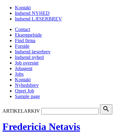
Kontakt
Indsend NYHED
Indsend LÆSERBREV
Contact
Eksempelside
Find firma
Forside
Indsend læserbrev
Indsend nyhed
Job oversigt
Jobagent
Jobs
Kontakt
Nyhedsbrev
Opret Job
Sample page
search
ARTIKELARKIV
Fredericia Netavis