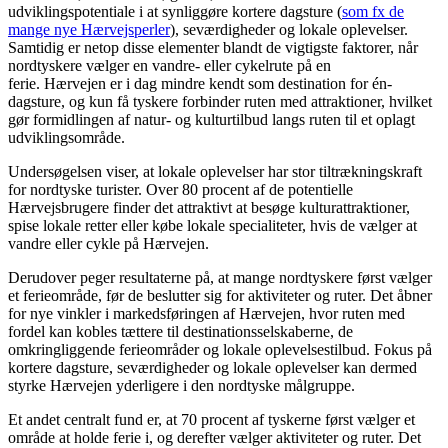
udviklingspotentiale i at synliggøre kortere dagsture (
som fx de
mange nye Hærvejsperler
), seværdigheder og lokale oplevelser.
Samtidig er netop disse elementer blandt de vigtigste faktorer, når
nordtyskere vælger en vandre- eller cykelrute på en
ferie. Hærvejen er i dag mindre kendt som destination for én-
dagsture, og kun få tyskere forbinder ruten med attraktioner, hvilket
gør formidlingen af natur- og kulturtilbud langs ruten til et oplagt
udviklingsområde.
Undersøgelsen viser, at lokale oplevelser har stor tiltrækningskraft
for nordtyske turister. Over 80 procent af de potentielle
Hærvejsbrugere finder det attraktivt at besøge kulturattraktioner,
spise lokale retter eller købe lokale specialiteter, hvis de vælger at
vandre eller cykle på Hærvejen.
Derudover peger resultaterne på, at mange nordtyskere først vælger
et ferieområde, før de beslutter sig for aktiviteter og ruter. Det åbner
for nye vinkler i markedsføringen af Hærvejen, hvor ruten med
fordel kan kobles tættere til destinationsselskaberne, de
omkringliggende ferieområder og lokale oplevelsestilbud. Fokus på
kortere dagsture, seværdigheder og lokale oplevelser kan dermed
styrke Hærvejen yderligere i den nordtyske målgruppe.
Et andet centralt fund er, at 70 procent af tyskerne først vælger et
område at holde ferie i, og derefter vælger aktiviteter og ruter. Det