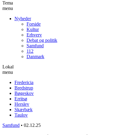
Tema
menu
Nyheder
Forside
Kultur
Erhverv
Debat og politik
Samfund
112
Danmark
Lokal
menu
Fredericia
Bredstrup
Bøgeskov
Erritsø
Herslev
Skærbæk
Taulov
Samfund
•
02.12.25