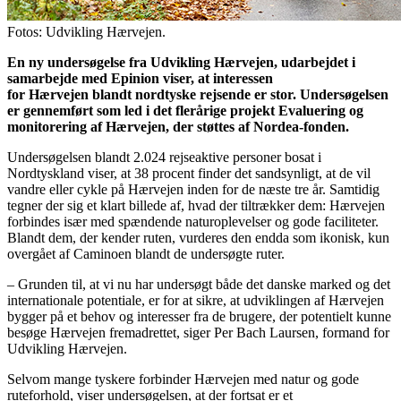
Fotos: Udvikling Hærvejen.
En ny undersøgelse fra Udvikling Hærvejen, udarbejdet i
samarbejde med Epinion viser, at interessen
for Hærvejen blandt nordtyske rejsende er stor. Undersøgelsen
er gennemført som led i det flerårige projekt Evaluering og
monitorering af Hærvejen, der støttes af Nordea-fonden.
Undersøgelsen blandt 2.024 rejseaktive personer bosat i
Nordtyskland viser, at 38 procent finder det sandsynligt, at de vil
vandre eller cykle på Hærvejen inden for de næste tre år. Samtidig
tegner der sig et klart billede af, hvad der tiltrækker dem: Hærvejen
forbindes især med spændende naturoplevelser og gode faciliteter.
Blandt dem, der kender ruten, vurderes den endda som ikonisk, kun
overgået af Caminoen blandt de undersøgte ruter.
– Grunden til, at vi nu har undersøgt både det danske marked og det
internationale potentiale, er for at sikre, at udviklingen af Hærvejen
bygger på et behov og interesser fra de brugere, der potentielt kunne
besøge Hærvejen fremadrettet, siger Per Bach Laursen, formand for
Udvikling Hærvejen.
Selvom mange tyskere forbinder Hærvejen med natur og gode
ruteforhold, viser undersøgelsen, at der fortsat er et