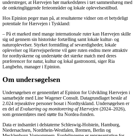
understreger, at Hærvejen bør markedsføres i tæt sammenhæng med
de omkringliggende ferieområder og lokale oplevelsestilbud.
Hos Epinion peger man på, at resultaterne vidner om et betydeligt
potentiale for Hærvejen i Tyskland:
– På et marked med mange internationale ruter kan Hærvejen skille
sig ud gennem sin historiske fortælling samt lokale kultur- og
naturoplevelser. Styrket formidling af seværdigheder, lokale
oplevelser og Hærvejsperlerne vil gøre ruten endnu mere attraktiv
for nordtyskerne og understøtte det stærke match med deres
præferencer for natur, kultur og lokal gastronomi, siger Ria
Langbehn, manager i Epinion.
Om undersøgelsen
Undersøgelsen er gennemført af Epinion for Udvikling Hærvejen i
samarbejde med Line Wagener Consult. Datagrundlaget består af
2.024 rejseaktive personer bosat i Nordtyskland. Undersøgelsen er
en del af
Evaluering og monitorering af Hærvejen
(2024–2026),
som gennemføres med støtte fra Nordea-fonden.
Data er indsamlet i delstaterne Schleswig-Holstein, Hamburg,
Niedersachsen, Nordrhein-Westfalen, Bremen, Berlin og
Mecklenburg-Vorpommern. Fordelingerne er repræsentative for