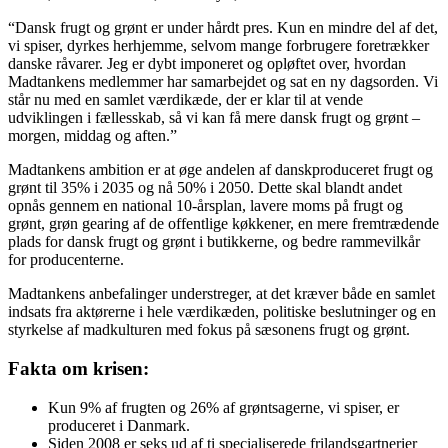
“Dansk frugt og grønt er under hårdt pres. Kun en mindre del af det,
vi spiser, dyrkes herhjemme, selvom mange forbrugere foretrækker
danske råvarer. Jeg er dybt imponeret og opløftet over, hvordan
Madtankens medlemmer har samarbejdet og sat en ny dagsorden. Vi
står nu med en samlet værdikæde, der er klar til at vende
udviklingen i fællesskab, så vi kan få mere dansk frugt og grønt –
morgen, middag og aften.”
Madtankens ambition er at øge andelen af danskproduceret frugt og
grønt til 35% i 2035 og nå 50% i 2050. Dette skal blandt andet
opnås gennem en national 10-årsplan, lavere moms på frugt og
grønt, grøn gearing af de offentlige køkkener, en mere fremtrædende
plads for dansk frugt og grønt i butikkerne, og bedre rammevilkår
for producenterne.
Madtankens anbefalinger understreger, at det kræver både en samlet
indsats fra aktørerne i hele værdikæden, politiske beslutninger og en
styrkelse af madkulturen med fokus på sæsonens frugt og grønt.
Fakta om krisen:
Kun 9% af frugten og 26% af grøntsagerne, vi spiser, er
produceret i Danmark.
Siden 2008 er seks ud af ti specialiserede frilandsgartnerier