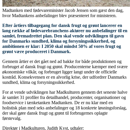
Madtanken med fødevareminister Jacob Jensen som gæst den dag,
hvor Madtankens anbefalinger blev præsenteret for ministeren.
Efter årtiers tilbagegang for dansk frugt og grønt lancerer en
lang række af fødevarebranchens aktører nu anbefalinger til en
samlet, fremadrettet plan. Den skal vende udviklingen til gavn
for Danmarks sundhed, klima og forsyningssikkerhed, og
ambitionen er klar: I 2050 skal mindst 50% af vores frugt og
grønt være produceret i Danmark.
Gennem årtier er det gået ned ad bakke for både produktionen og
forbruget af dansk frugt og grønt. Producenterne kæmper med svære
økonomiske vilkår, og forbruget ligger langt under de officielle
kostråd. Konsekvensen er en alvorlig krise, der udfordrer Danmarks
sundhed, klima og forsyningssikkerhed.
For at vende udviklingen har Madkulturen gennem det seneste halve
år samlet 31 profiler fra detailhandel, producenter, organisationer og
foodservice i tænketanken Madtanken. De er nu klar med en
holistisk plan med seks anbefalinger og 18 konkrete løsningsforslag,
der skal gøre dansk frugt og grønt til forbrugernes oplagte
førstevalg.
Direktør i Madkulturen, Judith Kyst, udtaler: