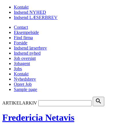
Kontakt
Indsend NYHED
Indsend LÆSERBREV
Contact
Eksempelside
Find firma
Forside
Indsend læserbrev
Indsend nyhed
Job oversigt
Jobagent
Jobs
Kontakt
Nyhedsbrev
Opret Job
Sample page
search
ARTIKELARKIV
Fredericia Netavis