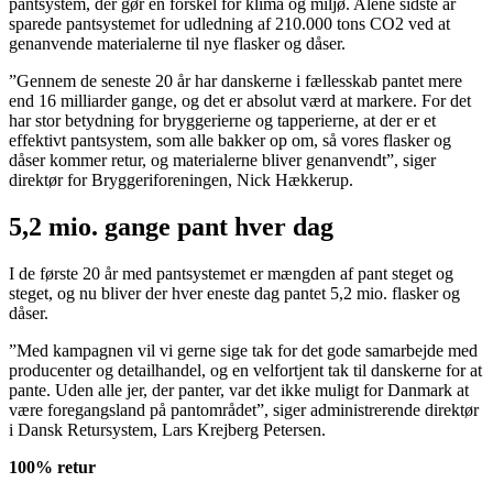
pantsystem, der gør en forskel for klima og miljø. Alene sidste år
sparede pantsystemet for udledning af 210.000 tons CO2 ved at
genanvende materialerne til nye flasker og dåser.
”Gennem de seneste 20 år har danskerne i fællesskab pantet mere
end 16 milliarder gange, og det er absolut værd at markere. For det
har stor betydning for bryggerierne og tapperierne, at der er et
effektivt pantsystem, som alle bakker op om, så vores flasker og
dåser kommer retur, og materialerne bliver genanvendt”, siger
direktør for Bryggeriforeningen, Nick Hækkerup.
5,2 mio. gange pant hver dag
I de første 20 år med pantsystemet er mængden af pant steget og
steget, og nu bliver der hver eneste dag pantet 5,2 mio. flasker og
dåser.
”Med kampagnen vil vi gerne sige tak for det gode samarbejde med
producenter og detailhandel, og en velfortjent tak til danskerne for at
pante. Uden alle jer, der panter, var det ikke muligt for Danmark at
være foregangsland på pantområdet”, siger administrerende direktør
i Dansk Retursystem, Lars Krejberg Petersen.
100% retur