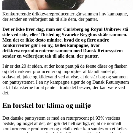
Konkurrerende drikkevareproducenter går sammen i ny kampagne,
der sender en velfortjent tak til alle dem, der panter.
Det er ikke hver dag, man ser Carlsberg og Royal Unibrew stå
side ved side, eller Thisted og Svaneke Bryghus skåle sammen.
Men det er ikke desto mindre, hvad de og flere andre
konkurrenter gør i en ny, fælles kampagne, hvor
drikkevareproducenterne sammen med Dansk Retursystem
sender en velfortjent tak til alle dem, der panter.
I år er det 20 år siden, at der kom pant på de første dåser og flasker,
og det markerer producenter og importører af blandt andet øl,
sodavand, juice og kildevand ved at vise, at de står bag og sammen
om pantsystemet. I en ny kampagne siger de og Dansk Retursystem
tak til danskerne for at pante – trods det besvær, der kan være ved
det.
En forskel for klima og miljø
Det danske pantsystem er med en returprocent på 93% verdens
bedste, og noget af det, der gør det helt særligt, er, at de normalt
konkurrerende producenter og detailkæder kan samles om et fælles