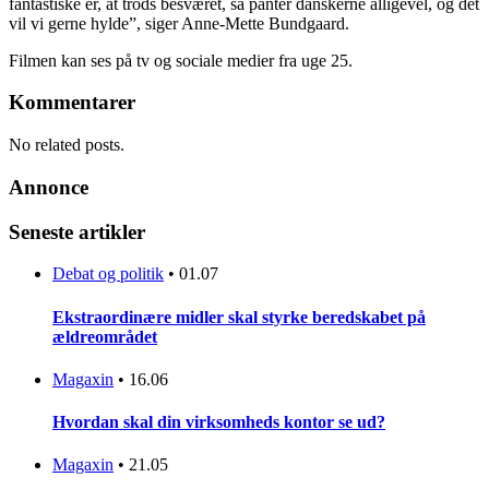
fantastiske er, at trods besværet, så panter danskerne alligevel, og det
vil vi gerne hylde”, siger Anne-Mette Bundgaard.
Filmen kan ses på tv og sociale medier fra uge 25.
Kommentarer
No related posts.
Annonce
Seneste artikler
Debat og politik
•
01.07
Ekstraordinære midler skal styrke beredskabet på
ældreområdet
Magaxin
•
16.06
Hvordan skal din virksomheds kontor se ud?
Magaxin
•
21.05