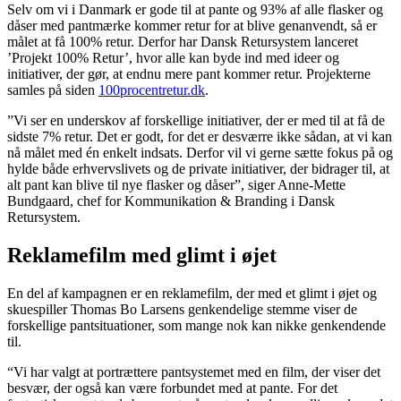
Selv om vi i Danmark er gode til at pante og 93% af alle flasker og
dåser med pantmærke kommer retur for at blive genanvendt, så er
målet at få 100% retur. Derfor har Dansk Retursystem lanceret
’Projekt 100% Retur’, hvor alle kan byde ind med ideer og
initiativer, der gør, at endnu mere pant kommer retur. Projekterne
samles på siden
100procentretur.dk
.
”Vi ser en underskov af forskellige initiativer, der er med til at få de
sidste 7% retur. Det er godt, for det er desværre ikke sådan, at vi kan
nå målet med én enkelt indsats. Derfor vil vi gerne sætte fokus på og
hylde både erhvervslivets og de private initiativer, der bidrager til, at
alt pant kan blive til nye flasker og dåser”, siger Anne-Mette
Bundgaard, chef for Kommunikation & Branding i Dansk
Retursystem.
Reklamefilm med glimt i øjet
En del af kampagnen er en reklamefilm, der med et glimt i øjet og
skuespiller Thomas Bo Larsens genkendelige stemme viser de
forskellige pantsituationer, som mange nok kan nikke genkendende
til.
“Vi har valgt at portrættere pantsystemet med en film, der viser det
besvær, der også kan være forbundet med at pante. For det