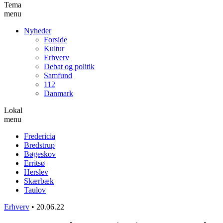
Tema
menu
Nyheder
Forside
Kultur
Erhverv
Debat og politik
Samfund
112
Danmark
Lokal
menu
Fredericia
Bredstrup
Bøgeskov
Erritsø
Herslev
Skærbæk
Taulov
Erhverv
•
20.06.22