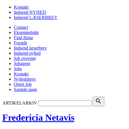
Kontakt
Indsend NYHED
Indsend LÆSERBREV
Contact
Eksempelside
Find firma
Forside
Indsend læserbrev
Indsend nyhed
Job oversigt
Jobagent
Jobs
Kontakt
Nyhedsbrev
Opret Job
Sample page
search
ARTIKELARKIV
Fredericia Netavis