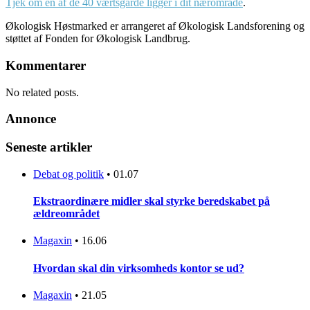
Tjek om en af de 40 værtsgårde ligger i dit nærområde
.
Økologisk Høstmarked er arrangeret af Økologisk Landsforening og
støttet af Fonden for Økologisk Landbrug.
Kommentarer
No related posts.
Annonce
Seneste artikler
Debat og politik
•
01.07
Ekstraordinære midler skal styrke beredskabet på
ældreområdet
Magaxin
•
16.06
Hvordan skal din virksomheds kontor se ud?
Magaxin
•
21.05