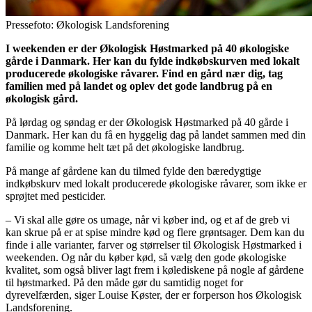
Pressefoto: Økologisk Landsforening
I weekenden er der Økologisk Høstmarked på 40 økologiske
gårde i Danmark. Her kan du fylde indkøbskurven med lokalt
producerede økologiske råvarer. Find en gård nær dig, tag
familien med på landet og oplev det gode landbrug på en
økologisk gård.
På lørdag og søndag er der Økologisk Høstmarked på 40 gårde i
Danmark. Her kan du få en hyggelig dag på landet sammen med din
familie og komme helt tæt på det økologiske landbrug.
På mange af gårdene kan du tilmed fylde den bæredygtige
indkøbskurv med lokalt producerede økologiske råvarer, som ikke er
sprøjtet med pesticider.
– Vi skal alle gøre os umage, når vi køber ind, og et af de greb vi
kan skrue på er at spise mindre kød og flere grøntsager. Dem kan du
finde i alle varianter, farver og størrelser til Økologisk Høstmarked i
weekenden. Og når du køber kød, så vælg den gode økologiske
kvalitet, som også bliver lagt frem i kølediskene på nogle af gårdene
til høstmarked. På den måde gør du samtidig noget for
dyrevelfærden, siger Louise Køster, der er forperson hos Økologisk
Landsforening.