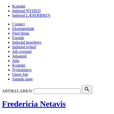
Kontakt
Indsend NYHED
Indsend LÆSERBREV
Contact
Eksempelside
Find firma
Forside
Indsend læserbrev
Indsend nyhed
Job oversigt
Jobagent
Jobs
Kontakt
Nyhedsbrev
Opret Job
Sample page
search
ARTIKELARKIV
Fredericia Netavis