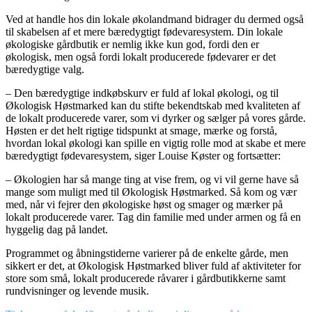
Ved at handle hos din lokale økolandmand bidrager du dermed også
til skabelsen af et mere bæredygtigt fødevaresystem. Din lokale
økologiske gårdbutik er nemlig ikke kun god, fordi den er
økologisk, men også fordi lokalt producerede fødevarer er det
bæredygtige valg.
– Den bæredygtige indkøbskurv er fuld af lokal økologi, og til
Økologisk Høstmarked kan du stifte bekendtskab med kvaliteten af
de lokalt producerede varer, som vi dyrker og sælger på vores gårde.
Høsten er det helt rigtige tidspunkt at smage, mærke og forstå,
hvordan lokal økologi kan spille en vigtig rolle mod at skabe et mere
bæredygtigt fødevaresystem, siger Louise Køster og fortsætter:
– Økologien har så mange ting at vise frem, og vi vil gerne have så
mange som muligt med til Økologisk Høstmarked. Så kom og vær
med, når vi fejrer den økologiske høst og smager og mærker på
lokalt producerede varer. Tag din familie med under armen og få en
hyggelig dag på landet.
Programmet og åbningstiderne varierer på de enkelte gårde, men
sikkert er det, at Økologisk Høstmarked bliver fuld af aktiviteter for
store som små, lokalt producerede råvarer i gårdbutikkerne samt
rundvisninger og levende musik.