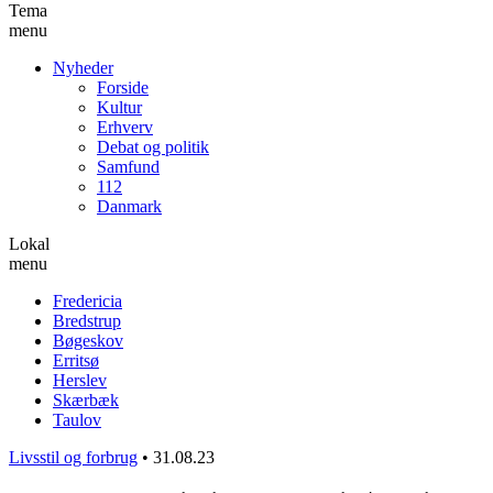
Tema
menu
Nyheder
Forside
Kultur
Erhverv
Debat og politik
Samfund
112
Danmark
Lokal
menu
Fredericia
Bredstrup
Bøgeskov
Erritsø
Herslev
Skærbæk
Taulov
Livsstil og forbrug
•
31.08.23